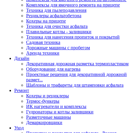
Комплексы для ямочного ремонта на прицепе
Техника для пылеподавления
Рециклеры асфальтобетона
Кохеры на прицепе
Техника для очистки асфальта
Плавильные котлы - заливщики
Техника для нанесения пропиток и покрытий
Садовая техника
Дорожные машины с пробегом
Аренда техники
Дизайн
Декоративная дорожная разметка термопластиком
Оборудование для нагрева
Проектные решения для декоративной дорожной
размет...
Шаблоны и трафареты для штамповки асфальта
Ремонт
Кохеры и рециклеры
Термос-бункеры
ИК нагреватели и комплексы
Гудронаторы и котлы заливщики
Разметочные машины
Демаркировщики
Уход