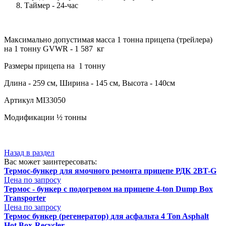
Таймер - 24-час
Максимально допустимая масса 1 тонна прицепа (трейлера)
на 1 тонну GVWR - 1 587 кг
Размеры прицепа на 1 тонну
Длина - 259 см, Ширина - 145 см, Высота - 140см
Артикул MI33050
Модификации ½ тонны
Назад в раздел
Вас может заинтересовать:
Термос-бункер для ямочного ремонта прицепе РДК 2BT-G
Цена по запросу
Термос - бункер с подогревом на прицепе 4-ton Dump Box
Transporter
Цена по запросу
Термос бункер (регенератор) для асфальта 4 Ton Asphalt
Hot Box-Recycler