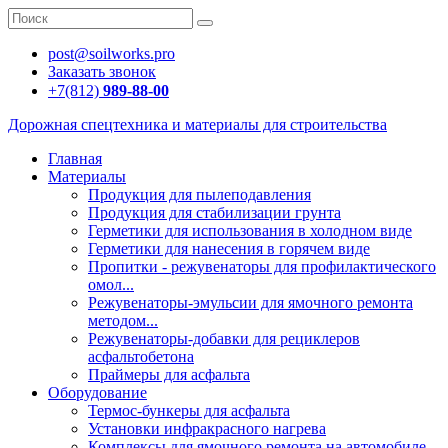
post@soilworks.pro
Заказать звонок
+7(812)
989-88-00
Дорожная спецтехника и материалы для строительства
Главная
Материалы
Продукция для пылеподавления
Продукция для стабилизации грунта
Герметики для использования в холодном виде
Герметики для нанесения в горячем виде
Пропитки - режувенаторы для профилактического
омол...
Режувенаторы-эмульсии для ямочного ремонта
методом...
Режувенаторы-добавки для рециклеров
асфальтобетона
Праймеры для асфальта
Оборудование
Термос-бункеры для асфальта
Установки инфракрасного нагрева
Комплексы для ямочного ремонта на автомобиле