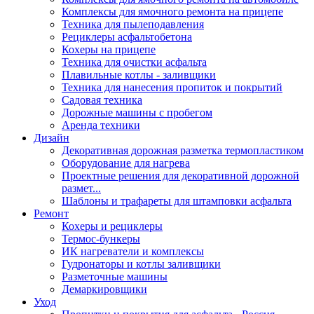
Комплексы для ямочного ремонта на прицепе
Техника для пылеподавления
Рециклеры асфальтобетона
Кохеры на прицепе
Техника для очистки асфальта
Плавильные котлы - заливщики
Техника для нанесения пропиток и покрытий
Садовая техника
Дорожные машины с пробегом
Аренда техники
Дизайн
Декоративная дорожная разметка термопластиком
Оборудование для нагрева
Проектные решения для декоративной дорожной
размет...
Шаблоны и трафареты для штамповки асфальта
Ремонт
Кохеры и рециклеры
Термос-бункеры
ИК нагреватели и комплексы
Гудронаторы и котлы заливщики
Разметочные машины
Демаркировщики
Уход