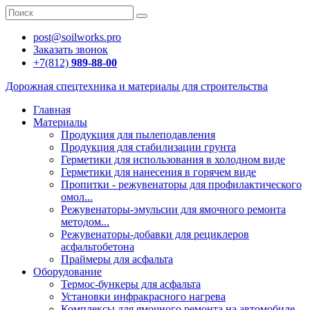
post@soilworks.pro
Заказать звонок
+7(812)
989-88-00
Дорожная спецтехника и материалы для строительства
Главная
Материалы
Продукция для пылеподавления
Продукция для стабилизации грунта
Герметики для использования в холодном виде
Герметики для нанесения в горячем виде
Пропитки - режувенаторы для профилактического
омол...
Режувенаторы-эмульсии для ямочного ремонта
методом...
Режувенаторы-добавки для рециклеров
асфальтобетона
Праймеры для асфальта
Оборудование
Термос-бункеры для асфальта
Установки инфракрасного нагрева
Комплексы для ямочного ремонта на автомобиле