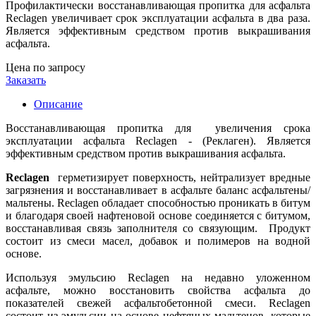
Профилактически восстанавливающая пропитка для асфальта
Reclagen увеличивает срок эксплуатации асфальта в два раза.
Является эффективным средством против выкрашивания
асфальта.
Цена по запросу
Заказать
Описание
Восстанавливающая пропитка для увеличения срока
эксплуатации асфальта Reclagen - (Реклаген). Является
эффективным средством против выкрашивания асфальта.
Reclagen
герметизирует поверхность, нейтрализует вредные
загрязнения и восстанавливает в асфальте баланс асфальтены/
мальтены. Reclagen обладает способностью проникать в битум
и благодаря своей нафтеновой основе соединяется с битумом,
восстанавливая связь заполнителя со связующим. Продукт
состоит из смеси масел, добавок и полимеров на водной
основе.
Используя эмульсию Reclagen на недавно уложенном
асфальте, можно восстановить свойства асфальта до
показателей свежей асфальтобетонной смеси. Reclagen
состоит из эмульсии на основе нефтяных мальтенов, которые