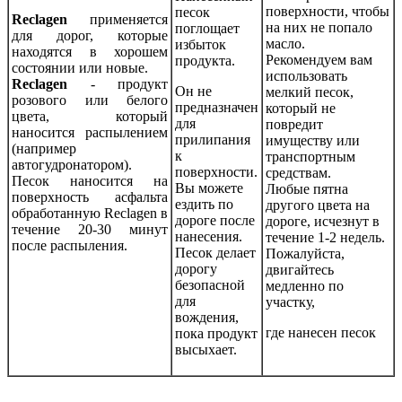
поверхности, чтобы
песок
Reclagen
применяется
на них не попало
поглощает
для дорог, которые
масло.
избыток
находятся в хорошем
Рекомендуем вам
продукта.
состоянии или новые.
использовать
Reclagen
- продукт
Он не
мелкий песок,
розового или белого
предназначен
который не
цвета, который
для
повредит
наносится распылением
прилипания
имуществу или
(например
к
транспортным
автогудронатором).
поверхности.
средствам.
Песок наносится на
Вы можете
Любые пятна
поверхность асфальта
ездить по
другого цвета на
обработанную Reclagen в
дороге после
дороге, исчезнут в
течение 20-30 минут
нанесения.
течение 1-2 недель.
после распыления.
Песок делает
Пожалуйста,
дорогу
двигайтесь
безопасной
медленно по
для
участку,
вождения,
где нанесен песок
пока продукт
высыхает.