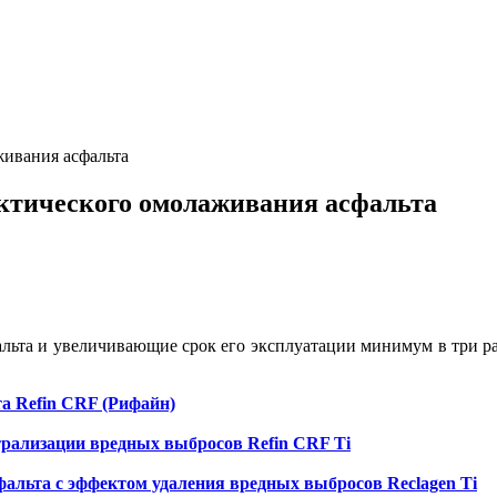
живания асфальта
ктического омолаживания асфальта
льта и увеличивающие срок его эксплуатации минимум в три р
а Refin CRF (Рифайн)
трализации вредных выбросов Refin CRF Ti
альта с эффектом удаления вредных выбросов Reclagen Ti