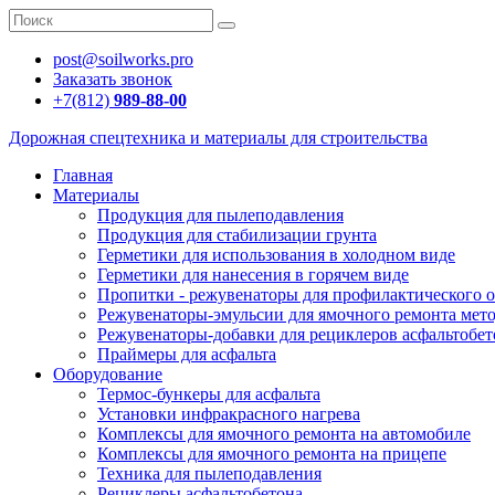
post@soilworks.pro
Заказать звонок
+7(812)
989-88-00
Дорожная спецтехника и материалы для строительства
Главная
Материалы
Продукция для пылеподавления
Продукция для стабилизации грунта
Герметики для использования в холодном виде
Герметики для нанесения в горячем виде
Пропитки - режувенаторы для профилактического о
Режувенаторы-эмульсии для ямочного ремонта мето
Режувенаторы-добавки для рециклеров асфальтобет
Праймеры для асфальта
Оборудование
Термос-бункеры для асфальта
Установки инфракрасного нагрева
Комплексы для ямочного ремонта на автомобиле
Комплексы для ямочного ремонта на прицепе
Техника для пылеподавления
Рециклеры асфальтобетона