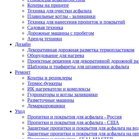
Кохеры на прицепе
Техника для очистки асфальта
Плавильные котлы - заливщики
Техника для нанесения пропиток и покрытий
Садовая техника
Дорожные машины с пробегом
Аренда техники
Дизайн
Декоративная дорожная разметка термопластиком
Оборудование для нагрева
Проектные решения для декоративной дорожной раз
Шаблоны и трафареты для штамповки асфальта
Ремонт
Кохеры и рециклеры
Термос-бункеры
ИК нагреватели и комплексы
Гудронаторы и котлы заливщики
Разметочные машины
Демаркировщики
Уход
Пропитки и покрытия для асфальта - Россия
Пропитки и покрытия для асфальта - США
Защитные пропитки и покрытия для асфальта на вод
Защитные пропитки и покрытия для асфальта на орг