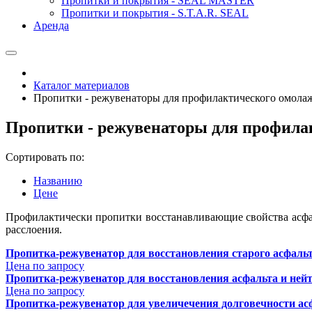
Пропитки и покрытия - SEAL MASTER
Пропитки и покрытия - S.T.A.R. SEAL
Аренда
Каталог материалов
Пропитки - режувенаторы для профилактического омола
Пропитки - режувенаторы для профила
Сортировать по:
Названию
Цене
Профилактически пропитки восстанавливающие свойства асфа
расслоения.
Пропитка-режувенатор для восстановления старого асфальт
Цена по запросу
Пропитка-режувенатор для восстановления асфальта и ней
Цена по запросу
Пропитка-режувенатор для увеличечения долговечности асф