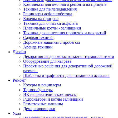
Комплексы для ямочного ремонта на прицепе
Техника для пылеподавления
Рециклеры асфальтобетона
Кохеры на прицепе
Техника для очистки асфальта
Плавильные котлы - заливщики
Техника для нанесения пропиток и покрытий
Садовая техника
Дорожные машины с пробегом
Аренда техники
Дизайн
Декоративная дорожная разметка термопластиком
Оборудование для нагрева
Проектные решения для декоративной дорожной
размет...
Шаблоны и трафареты для штамповки асфальта
Ремонт
Кохеры и рециклеры
Термос-бункеры
ИК нагреватели и комплексы
Гудронаторы и котлы заливщики
Разметочные машины
Демаркировщики
Уход