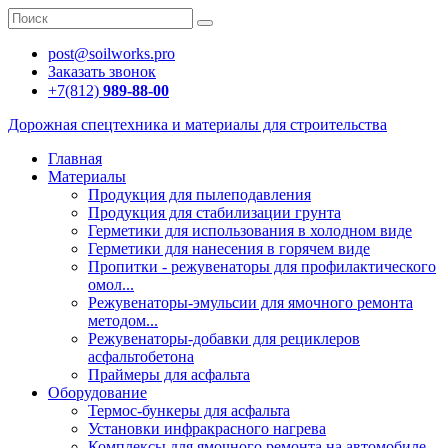
post@soilworks.pro
Заказать звонок
+7(812)
989-88-00
Дорожная спецтехника и материалы для строительства
Главная
Материалы
Продукция для пылеподавления
Продукция для стабилизации грунта
Герметики для использования в холодном виде
Герметики для нанесения в горячем виде
Пропитки - режувенаторы для профилактического
омол...
Режувенаторы-эмульсии для ямочного ремонта
методом...
Режувенаторы-добавки для рециклеров
асфальтобетона
Праймеры для асфальта
Оборудование
Термос-бункеры для асфальта
Установки инфракрасного нагрева
Комплексы для ямочного ремонта на автомобиле