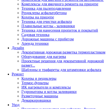
Комплексы для ямочного ремонта на прицепе
Техника для пылеподавления
Рециклеры асфальтобетона
Кохеры на прицепе
Техника для очистки асфальта
Плавильные котлы - заливщики
Техника для нанесения пропиток и покрытий
Садовая техника
Дорожные машины с пробегом
Аренда техники
Дизайн
Декоративная дорожная разметка термопластиком
Оборудование для нагрева
Проектные решения для декоративной дорожной
размет...
Шаблоны и трафареты для штамповки асфальта
Ремонт
Кохеры и рециклеры
Термос-бункеры
ИК нагреватели и комплексы
Гудронаторы и котлы заливщики
Разметочные машины
Демаркировщики
Уход