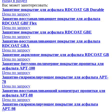
Назад в раздел
Вас может заинтересовать:
Защитное покрытие для асфальта RDCOAT GB Durable
Цена по запросу
Защитно-восстанавливающее покрытие для асфальта
RDCOAT GBF Flex
Цена по запросу
Защитное покрытие для асфальта RDCOAT GBE
Цена по запросу
Защитно-восстанавливающее покрытие для асфальта
RDCOAT GBA
Цена по запросу
Защитное акриловое покрытие для асфальта RDCOAT GB
Цена по запросу
Защитное битумно-полимерное покрытие-пропитка для
асфальта АРТ-100
Цена по запросу
Защитно-гидроизолирующее покрытие для асфальта APT-
78
Цена по запросу
Защитно-восстанавливающий концентрат пропитки для
асфальта APT-88
Цена по запросу
Защитно-гидроизолирующее покрытие для асфальта
АРТ-98