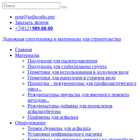
post@soilworks.pro
Заказать звонок
+7(812)
989-88-00
Дорожная спецтехника и материалы для строительства
Главная
Материалы
Продукция для пылеподавления
Продукция для стабилизации грунта
Герметики для использования в холодном виде
Герметики для нанесения в горячем виде
Пропитки - режувенаторы для профилактического
омол...
Режувенаторы-эмульсии для ямочного ремонта
методом...
Режувенаторы-добавки для рециклеров
асфальтобетона
Праймеры для асфальта
Оборудование
Термос-бункеры для асфальта
Установки инфракрасного нагрева
Комплексы для ямочного ремонта на автомобиле